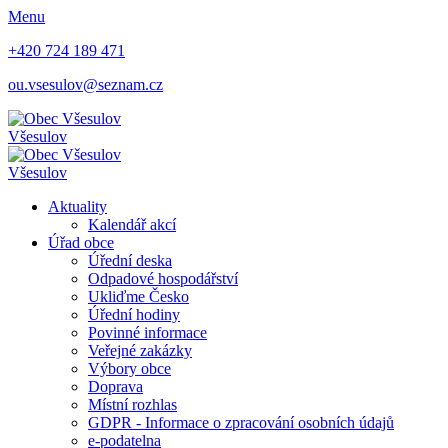
Menu
+420 724 189 471
ou.vsesulov@seznam.cz
Všesulov
Všesulov
Aktuality
Kalendář akcí
Úřad obce
Úřední deska
Odpadové hospodářství
Ukliďme Česko
Úřední hodiny
Povinné informace
Veřejné zakázky
Výbory obce
Doprava
Místní rozhlas
GDPR - Informace o zpracování osobních údajů
e-podatelna