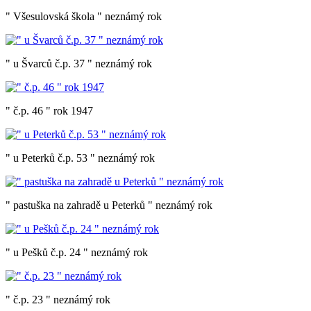
" Všesulovská škola " neznámý rok
" u Švarců č.p. 37 " neznámý rok
" č.p. 46 " rok 1947
" u Peterků č.p. 53 " neznámý rok
" pastuška na zahradě u Peterků " neznámý rok
" u Pešků č.p. 24 " neznámý rok
" č.p. 23 " neznámý rok