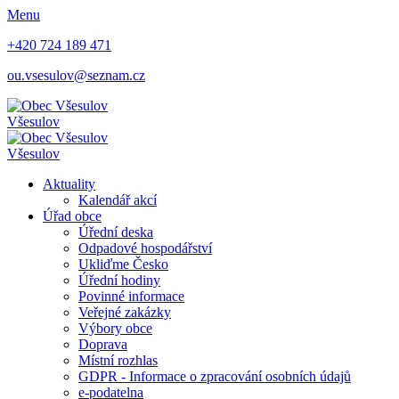
Menu
+420 724 189 471
ou.vsesulov@seznam.cz
Všesulov
Všesulov
Aktuality
Kalendář akcí
Úřad obce
Úřední deska
Odpadové hospodářství
Ukliďme Česko
Úřední hodiny
Povinné informace
Veřejné zakázky
Výbory obce
Doprava
Místní rozhlas
GDPR - Informace o zpracování osobních údajů
e-podatelna