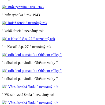
" hráz rybníka " rok 1943
" koláž fotek " neznámý rok
" u Kasalů č.p. 27 " neznámý rok
" odhalení památníku Obětem války "
" odhalení památníku Obětem války "
" Všesulovská škola " neznámý rok